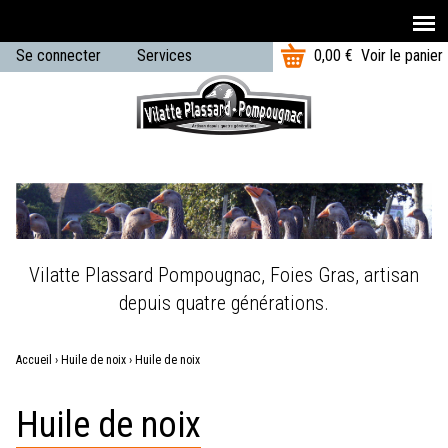
T
Aller au contenu principal
Se connecter
Services
0,00 €
Voir le panier
o
U
t
Menu
a
s
principal
l
e
:
r
m
e
Vilatte Plassard Pompougnac, Foies Gras, artisan
n
depuis quatre générations.
u
Accueil
›
Huile de noix
›
Huile de noix
Vous
Huile de noix
êtes