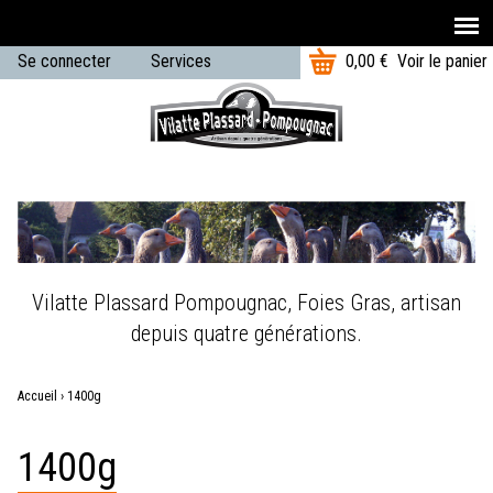
T
Aller au contenu principal
Se connecter
Services
0,00 €
Voir le panier
o
U
t
Menu
a
s
principal
l
e
:
r
m
e
Vilatte Plassard Pompougnac, Foies Gras, artisan
n
depuis quatre générations.
u
Accueil
›
1400g
Vous
1400g
êtes