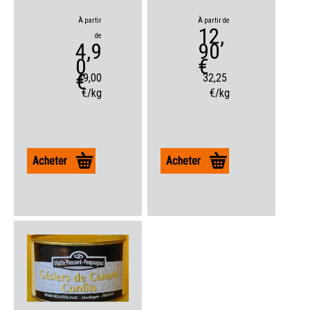
À partir
À partir de
12,
de
4,9
90
0
€
€
49,00
32,25
€/kg
€/kg
Acheter
Acheter