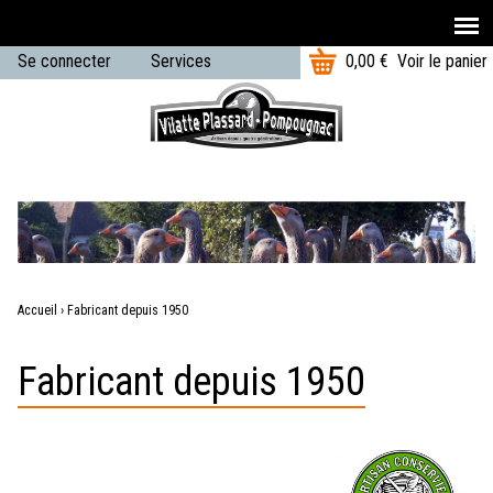
T
Aller au contenu principal
Se connecter
Services
0,00 €
Voir le panier
o
U
t
Menu
a
s
principal
l
e
:
r
m
e
Accueil
›
Fabricant depuis 1950
n
Vous
u
Fabricant depuis 1950
êtes
ici