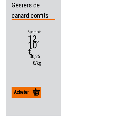
Gésiers de
canard confits
À partir de
12,
10
€
30,25
€/kg
Acheter