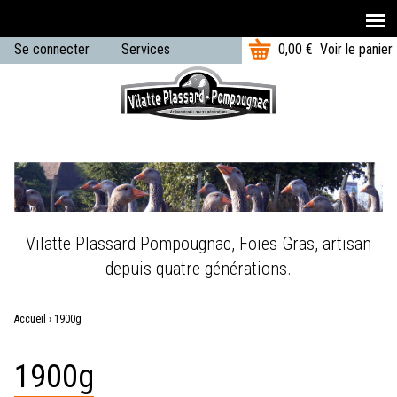
T
Aller au contenu principal
Se connecter
Services
0,00 €
Voir le panier
o
U
t
Menu
a
s
principal
l
e
:
r
m
e
Vilatte Plassard Pompougnac, Foies Gras, artisan
n
depuis quatre générations.
u
Accueil
›
1900g
Vous
1900g
êtes