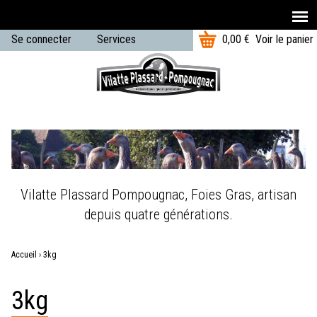
T
Aller au contenu principal
Se connecter
Services
0,00 €
Voir le panier
o
U
t
Menu
a
s
principal
l
e
:
r
m
e
Vilatte Plassard Pompougnac, Foies Gras, artisan
n
depuis quatre générations.
u
Accueil
›
3kg
Vous
3kg
êtes