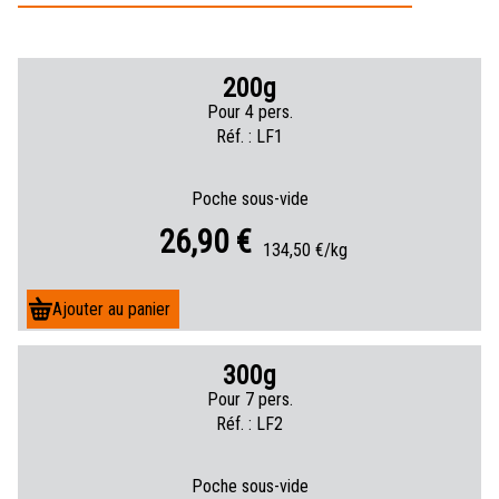
200g
Pour 4 pers.
Réf. : LF1
Poche sous-vide
26,90 €
À
134,50 €/kg
p
a
r
t
i
300g
r
Pour 7 pers.
d
Réf. : LF2
e
Poche sous-vide