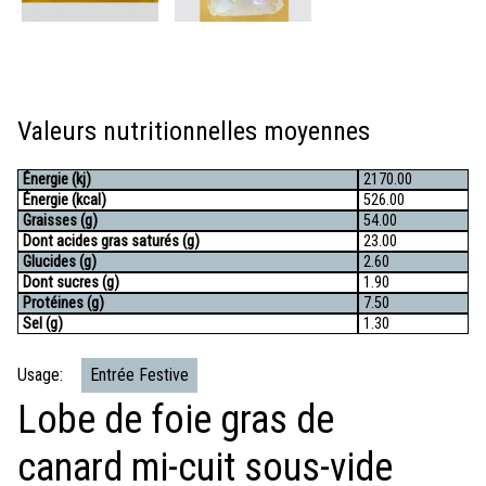
Valeurs nutritionnelles moyennes
Énergie (kj)
2170.00
Énergie (kcal)
526.00
Graisses (g)
54.00
Dont acides gras saturés (g)
23.00
Glucides (g)
2.60
Dont sucres (g)
1.90
Protéines (g)
7.50
Sel (g)
1.30
Usage:
Entrée Festive
Lobe de foie gras de
canard mi-cuit sous-vide