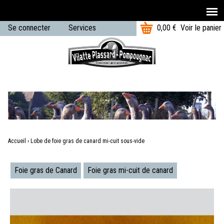
T
Aller au contenu principal
Se connecter
Services
0,00 €
Voir le panier
o
U
t
Menu
a
s
principal
l
e
:
r
m
e
Accueil
›
Lobe de foie gras de canard mi-cuit sous-vide
n
Vous
u
Foie gras de Canard
Foie gras mi-cuit de canard
êtes
ici