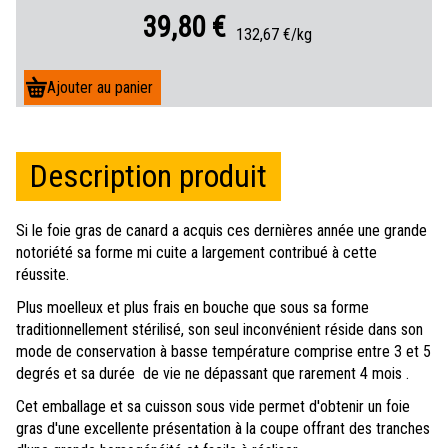
39,80 €
À
132,67 €/kg
p
a
r
t
i
r
Description produit
d
e
Si le foie gras de canard a acquis ces dernières année une grande
notoriété sa forme mi cuite a largement contribué à cette
réussite.
Plus moelleux et plus frais en bouche que sous sa forme
traditionnellement stérilisé, son seul inconvénient réside dans son
mode de conservation à basse température comprise entre 3 et 5
degrés et sa durée de vie ne dépassant que rarement 4 mois .
Cet emballage et sa cuisson sous vide permet d'obtenir un foie
gras d'une excellente présentation à la coupe offrant des tranches