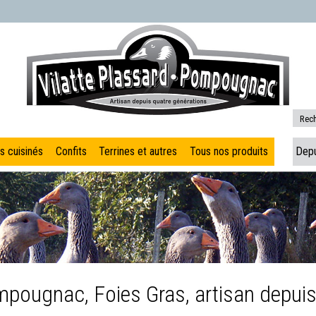
Aller au contenu principal
R
e
c
s cuisinés
Confits
Terrines et autres
Tous nos produits
Dep
h
e
M
e
r
n
e
c
u
n
h
e
p
u
r
r
p
mpougnac, Foies Gras, artisan depuis
i
r