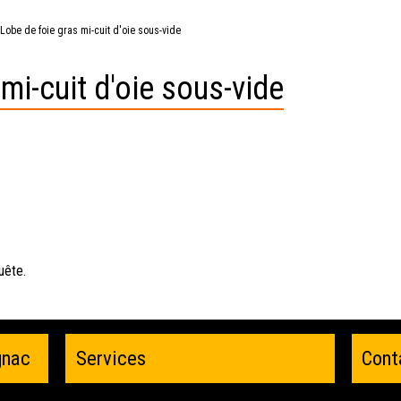
n
i
c
n
Lobe de foie gras mi-cuit d'oie sous-vide
i
c
mi-cuit d'oie sous-vide
p
i
a
p
l
a
d
l
r
o
i
uête.
t
gnac
Services
Cont