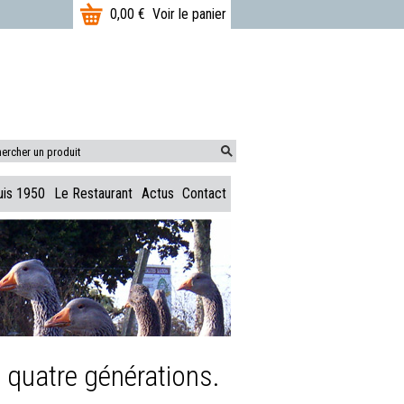
T
0,00 €
Voir le panier
o
t
a
l
:
M
uis 1950
Le Restaurant
Actus
Contact
 quatre générations.