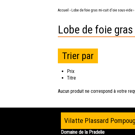
Accueil
›
Lobe de foie gras mi-cuit d'oie sous-vide
›
Vous
Lobe de foie gras 
êtes
ici
Trier par
Prix
Titre
Aucun produit ne correspond à votre req
Vilatte Plassard Pompou
Domaine de la Pradelie