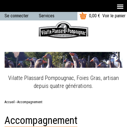
T
Aller au contenu principal
Se connecter
Services
0,00 €
Voir le panier
o
U
t
Menu
a
s
principal
l
e
:
r
m
e
Vilatte Plassard Pompougnac, Foies Gras, artisan
n
depuis quatre générations.
u
Accueil
›
Accompagnement
Vous
Accompagnement
êtes